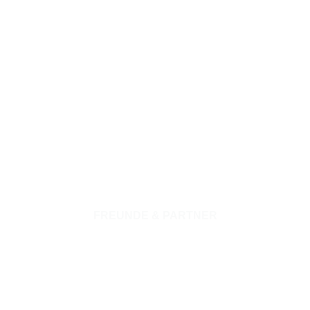
Facilité Anti Aging Hyaluron³ Serum – 10ml
18,00
€
IN DEN WARENKORB
FREUNDE & PARTNER