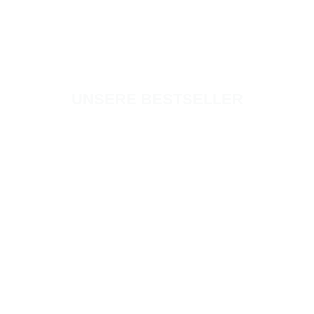
UNSERE BESTSELLER
NEU
Zum
Merkzettel
hinzufügen