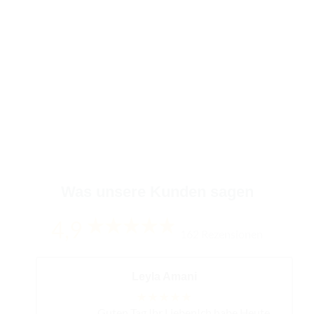
ALLGEMEIN
Facilité Cosmetics GmbH geht in die nächste
Runde: Neues Büro für mehr
Wachstumspotential!
ZUM ARTIKEL
Was unsere Kunden sagen
4,9
162 Rezensionen
Leyla Amani
★★★★★
Guten Tag Ihr LiebenIch habe Heute