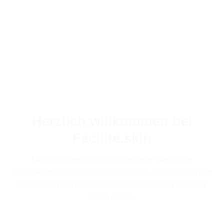
Moment, in dem du beschließt, du
selbst zu sein
.
~ COCO CHANEL
SHOP ENTDECKEN
Herzlich willkommen bei
Facilite.skin
Facilité Cosmetics bietet Ihnen eine Welt voller
Nachhaltigkeit, bei der Sie nicht nur sich, sondern auch den
Schutz der Tiere und unserer kostbaren Natur an erster
Stelle setzen.