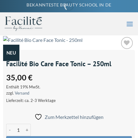
Zum
BEKANNTESTE BEAUTY SCHOOL IN DE
Inhalt
springen
NEU
Zum
Merkzettel
Facilité Bio Care Face Tonic – 250ml
hinzufügen
35,00
€
Enthält 19% MwSt.
zzgl.
Versand
Lieferzeit: ca. 2-3 Werktage
Zum Merkzettel hinzufügen
Facilité Bio Care Face Tonic - 250ml Menge