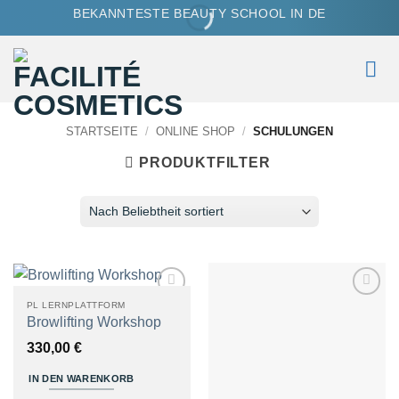
Zum
BEKANNTESTE BEAUTY SCHOOL IN DE
Inhalt
springen
STARTSEITE
/
ONLINE SHOP
/
SCHULUNGEN
PRODUKTFILTER
PL LERNPLATTFORM
Zum
Zum
Browlifting Workshop
Merkzettel
Merkzettel
hinzufügen
hinzufügen
330,00
€
IN DEN WARENKORB