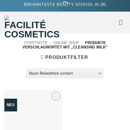
Zum
BEKANNTESTE BEAUTY SCHOOL IN DE
Inhalt
springen
STARTSEITE
/
ONLINE SHOP
/
PRODUKTE
VERSCHLAGWORTET MIT „CLEANSING MILK“
PRODUKTFILTER
NEU
Zum
Merkzettel
hinzufügen